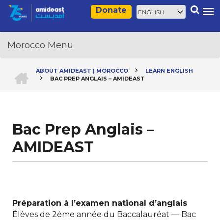
Skip
Select
Search
Donate
to
your
main
language
content
HOME
ABOUT AMIDEAST | MOROCCO
LEARN ENGLISH
BAC PREP ANGLAIS – AMIDEAST
Breadcrumb
Bac Prep Anglais –
AMIDEAST
Préparation à l’examen national d’anglais
Élèves de 2ème année du Baccalauréat — Bac