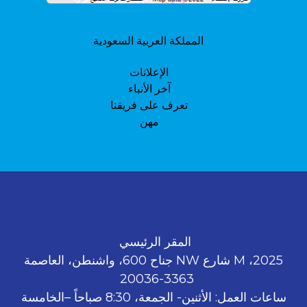
المملكة العربية السعودية
الإعلانات
آخر الأنباء
تعرف على فريقنا
مهن
المقر الرئيسي
2025، M شارع NW جناح 600، واشنطن، العاصمة
3363-20036
ساعات العمل: الأثنين- الجمعة، 8:30 صباحاً –الخامسة