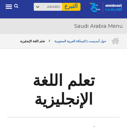
Select
بحث
Ski
التبرع
your
t
language
mai
conten
الرئيسية
حول أمديست | المملكة العربية السعودية
تعلم اللغة الإنجليزية
BREADCRUMB
تعلم اللغة
الإنجليزية