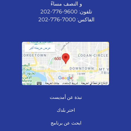
و النصف مساءً
تلفون: 9600-776-202
الفاكس: 7000-776-202
نبذة عن أمديست
اختر بلدك
ابحث عن برنامج