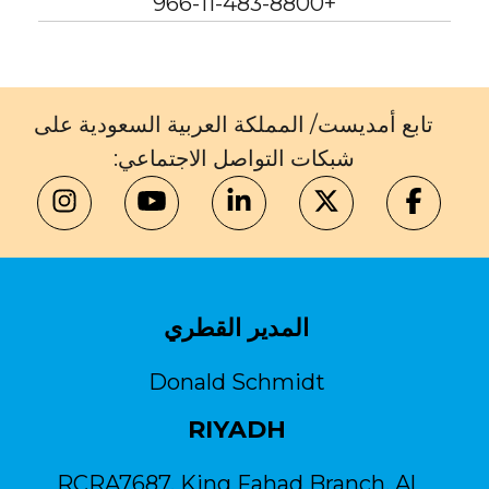
+966-11-483-8800
تابع أمديست/ المملكة العربية السعودية على
شبكات التواصل الاجتماعي:
المدير القطري
Donald Schmidt
RIYADH
RCRA7687, King Fahad Branch, Al