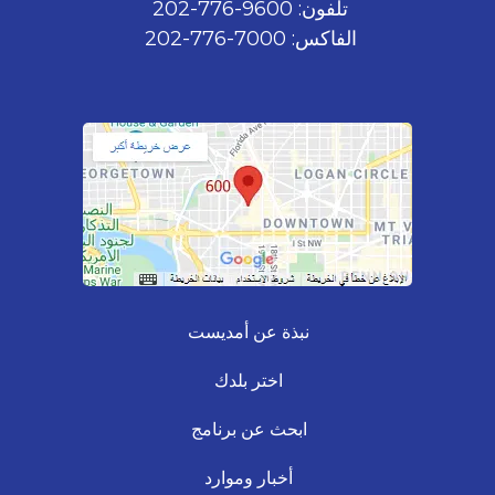
تلفون: 9600-776-202
الفاكس: 7000-776-202
نبذة عن أمديست
اختر بلدك
ابحث عن برنامج
أخبار وموارد