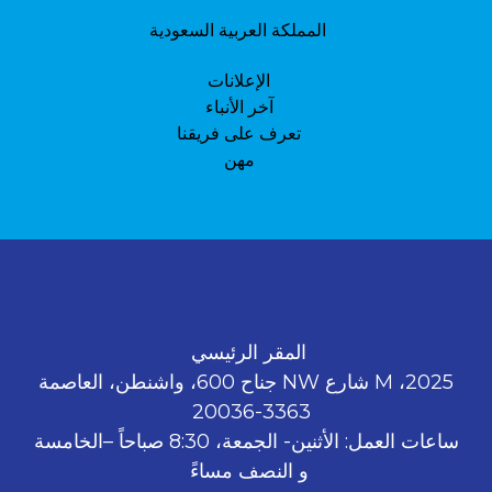
المملكة العربية السعودية
الإعلانات
آخر الأنباء
تعرف على فريقنا
مهن
المقر الرئيسي
2025، M شارع NW جناح 600، واشنطن، العاصمة
3363-20036
ساعات العمل: الأثنين- الجمعة، 8:30 صباحاً –الخامسة
و النصف مساءً