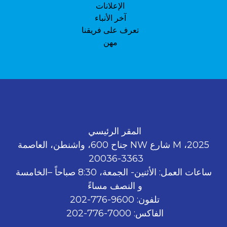
الإعلانات
آخر الأنباء
تعرف على فريقنا
مهن
المقر الرئيسي
2025، M شارع NW جناح 600، واشنطن، العاصمة
3363-20036
ساعات العمل: الأثنين- الجمعة، 8:30 صباحاً –الخامسة
و النصف مساءً
تلفون: 9600-776-202
الفاكس: 7000-776-202