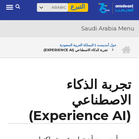
Select
بحث
Ski
التبرع
your
t
language
mai
conten
الرئيسية
حول أمديست | المملكة العربية السعودية
تجربة الذكاء الاصطناعي (EXPERIENCE AI)
BREADCRUMB
تجربة الذكاء
الاصطناعي
(Experience AI)