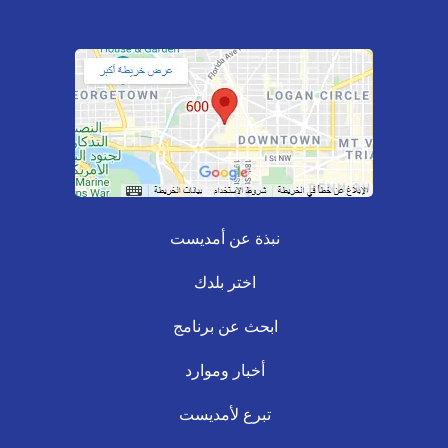
نبذة عن أمديست
اختر بلدك
ابحث عن برنامج
أخبار وموارد
تبرع لأمديست