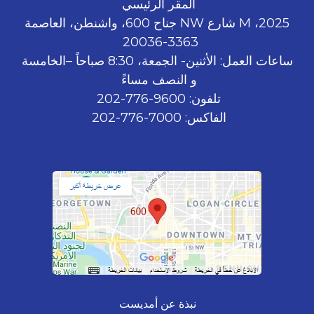
المقر الرئيسي
2025، M شارع NW جناح 600، واشنطن، العاصمة
3363-20036
ساعات العمل: الأثنين- الجمعة، 8:30 صباحاً –الخامسة
و النصف مساءً
تلفون: 9600-776-202
الفاكس: 7000-776-202
نبذة عن أمديست