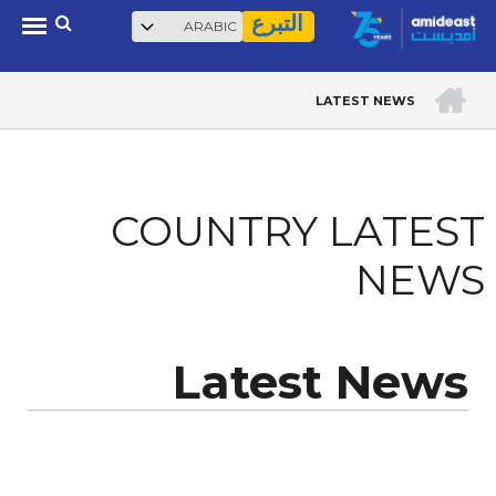
Select
بحث
Skip
التبرع
your
to
language
main
الرئيسية
LATEST NEWS
content
BREADCRUMB
COUNTRY LATEST
NEWS
Latest News