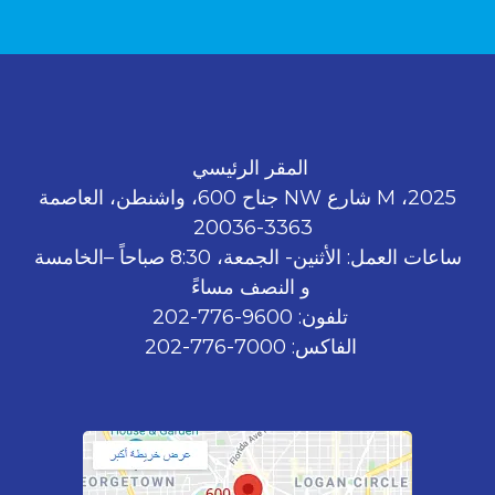
المقر الرئيسي
2025، M شارع NW جناح 600، واشنطن، العاصمة
3363-20036
ساعات العمل: الأثنين- الجمعة، 8:30 صباحاً –الخامسة
و النصف مساءً
تلفون: 9600-776-202
الفاكس: 7000-776-202