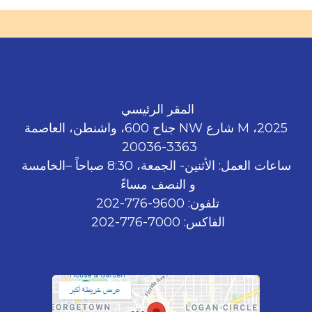
المقر الرئيسي
2025، M شارع NW جناح 600، واشنطن، العاصمة
3363-20036
ساعات العمل: الأثنين- الجمعة، 8:30 صباحاً –الخامسة
و النصف مساءً
تلفون: 9600-776-202
الفاكس: 7000-776-202