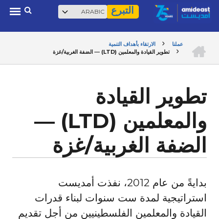
Select
بحث
Skip
التبرع
your
to
language
main
الرئيسية
عملنا
الارتقاء بأهداف التنمية
content
تطوير القيادة والمعلمين (LTD) ― الضفة الغربية/غزة
BREADCRUMB
تطوير القيادة
والمعلمين (LTD) ―
الضفة الغربية/غزة
بدايةً من عام 2012، نفذت أمديست
استراتيجية لمدة ست سنوات لبناء قدرات
القيادة والمعلمين الفلسطينيين من أجل تقديم