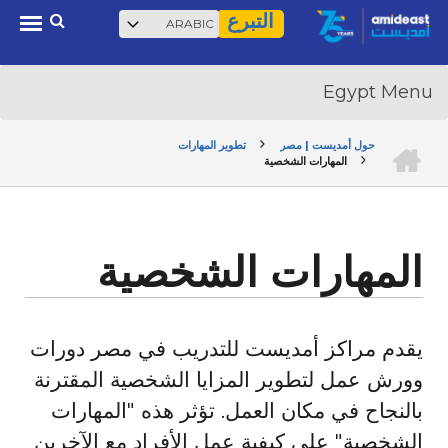
Select
بحث
Ski
التبرع
your
t
language
mai
conten
الرئيسية
حول أمديست | مصر
تطوير المهارات
المهارات الشخصية
BREADCRUMB
المهارات الشخصية
يقدم مراكز أمديست للتدريب في مصر دورات
وورش عمل لتطوير المزايا الشخصية المقترنة
بالنجاح في مكان العمل. تؤثر هذه "المهارات
الشخصية" على كيفية عمل الأفراد مع الآخرين