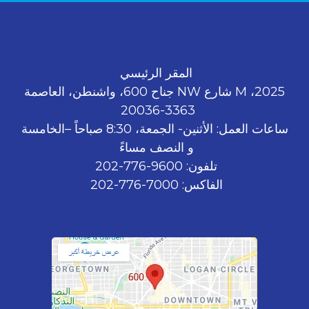
المقر الرئيسي
2025، M شارع NW جناح 600، واشنطن، العاصمة
3363-20036
ساعات العمل: الأثنين- الجمعة، 8:30 صباحاً –الخامسة
و النصف مساءً
تلفون: 9600-776-202
الفاكس: 7000-776-202