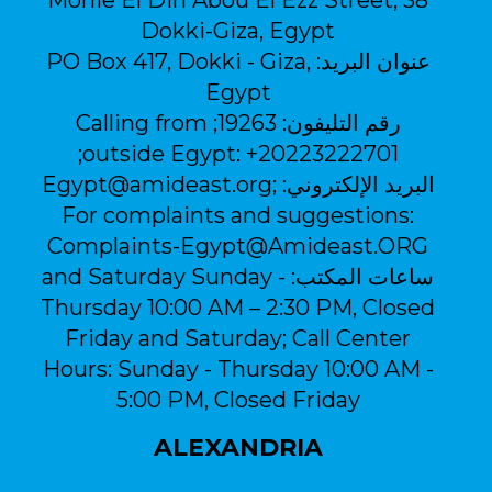
38 Mohie El Din Abou El Ezz Street,
Dokki-Giza, Egypt
عنوان البريد:
PO Box 417, Dokki - Giza,
Egypt
رقم التليفون:
19263; Calling from
outside Egypt: +20223222701;
البريد الإلكتروني:
Egypt@amideast.org;
For complaints and suggestions:
Complaints-Egypt@Amideast.ORG
ساعات المكتب:
and Saturday Sunday -
Thursday 10:00 AM – 2:30 PM, Closed
Friday and Saturday; Call Center
Hours: Sunday - Thursday 10:00 AM -
5:00 PM, Closed Friday
ALEXANDRIA