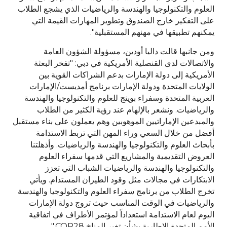
العلوم والتكنولوجيا والهندسة والرياضيات الذي يشجع الطلاب
على التفكير خارج الصندوق وتطوير المهارات القيمة التي
يمكنهم تطبيقها في مهنهم المستقبلية".
ومن جانبها قالت داليا أودين، مسؤولة الشؤون العامة
والاتصالات لدى القنصلية الأمريكية في دبي: "تفخر البعثة
الأمريكية إلى دولة الإمارات بدعم الشراكات القوية بين
الولايات المتحدة ودولة الإمارات برنامج أمديست/الإمارات
العربية المتحدة وسفراء بوينج للعلوم والتكنولوجيا والهندسة
والرياضيات. ونشعر بالإلهام عند رؤية الكثير من الطلاب
والمبدعين الإماراتيين الموهوبين وهم يعملون على بناء مستقبل
أفضل من خلال السعي وراء المهن التي تربط الاستدامة
بأبحاث العلوم والتكنولوجيا والهندسة والرياضيات. وأذهلتنا
العروض التقديمية والمشاريع التي قدمها سفراء العلوم
والتكنولوجيا والهندسة والرياضيات الشباب التي تعزز
الابتكارات في مجالات مثل وقود الطيران المستدام. ويأتي
تخرج الطلاب من برنامج سفراء العلوم والتكنولوجيا والهندسة
والرياضيات في الوقت المناسب حيث تروج دولة الإمارات
اليوم لعام الاستدامة استعداداً لمؤتمر الأطراف في اتفاقية
الأمم المتحدة الإطارية بشأن تغير المناخ COP28."