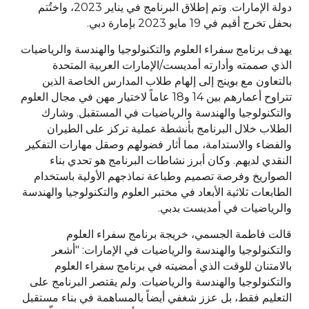
دولة الإمارات. وتم إطلاق البرنامج في يناير 2023، واختُتم
بحفل تخرج أقيم في 19 مايو 2023 بإمارة دبي.
يهدف برنامج سفراء العلوم والتكنولوجيا والهندسة والرياضيات
الذي صممته وأدارته أمديست/الإمارات العربية المتحدة
بالتعاون مع بوينج إلى إلهام طلاب المدارس الخاصة الذين
تتراوح أعمارهم بين 14 و18 عاماً لاختيار مهن في مجال العلوم
والتكنولوجيا والهندسة والرياضيات في المستقبل. وشارك
الطلاب خلال البرنامج بأنشطة عملية تركز على الطيران
والفضاء والاستدامة، مما أثار فضولهم وصقل مهارات التفكير
النقدي لديهم. وكان أبرز نشاطات البرنامج هو تحدي بناء
الصواريخ وفرصة تصميم وطباعة نماذجهم الأولية باستخدام
الطابعات ثلاثية الأبعاد في مختبر العلوم والتكنولوجيا والهندسة
والرياضيات في أمديست بدبي.
قالت فاطمة الجسمي، خريجة برنامج سفراء العلوم
والتكنولوجيا والهندسة والرياضيات في الإمارات: "أشعر
بالامتنان للوقت الذي أمضيته في برنامج سفراء العلوم
والتكنولوجيا والهندسة والرياضيات. ولم يقتصر البرنامج على
التعليم فقط، بل عزز شغفي أيضاً بالمساهمة في بناء مستقبل