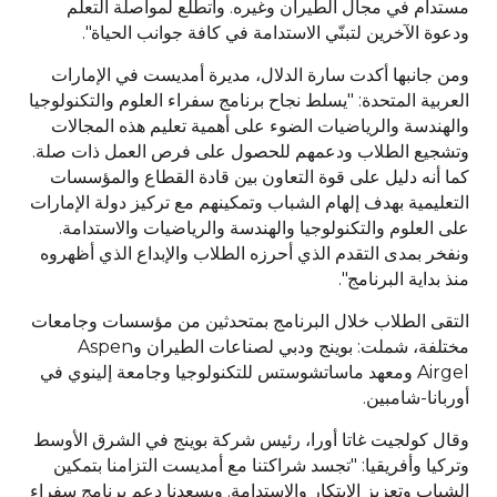
مستدام في مجال الطيران وغيره. وأتطلع لمواصلة التعلّم
ودعوة الآخرين لتبنّي الاستدامة في كافة جوانب الحياة".
ومن جانبها أكدت سارة الدلال، مديرة أمديست في الإمارات
العربية المتحدة: "يسلط نجاح برنامج سفراء العلوم والتكنولوجيا
والهندسة والرياضيات الضوء على أهمية تعليم هذه المجالات
وتشجيع الطلاب ودعمهم للحصول على فرص العمل ذات صلة.
كما أنه دليل على قوة التعاون بين قادة القطاع والمؤسسات
التعليمية بهدف إلهام الشباب وتمكينهم مع تركيز دولة الإمارات
على العلوم والتكنولوجيا والهندسة والرياضيات والاستدامة.
ونفخر بمدى التقدم الذي أحرزه الطلاب والإبداع الذي أظهروه
منذ بداية البرنامج".
التقى الطلاب خلال البرنامج بمتحدثين من مؤسسات وجامعات
مختلفة، شملت: بوينج ودبي لصناعات الطيران وAspen
Airgel ومعهد ماساتشوستس للتكنولوجيا وجامعة إلينوي في
أوربانا-شامبين.
وقال كولجيت غاتا أورا، رئيس شركة بوينج في الشرق الأوسط
وتركيا وأفريقيا: "تجسد شراكتنا مع أمديست التزامنا بتمكين
الشباب وتعزيز الابتكار والاستدامة. ويسعدنا دعم برنامج سفراء