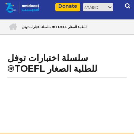
Skip
Select
Rec
Donate
to
your
main
language
ACCUEIL
content
سلسلة اختبارات توفل ®TOEFL للطلبة الصغار
Breadcrumb
سلسلة اختبارات توفل
®TOEFL للطلبة الصغار